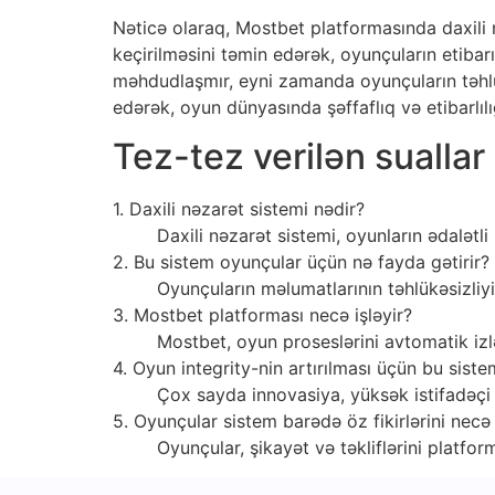
Nəticə olaraq, Mostbet platformasında daxili n
keçirilməsini təmin edərək, oyunçuların etibar
məhdudlaşmır, eyni zamanda oyunçuların təhlük
edərək, oyun dünyasında şəffaflıq və etibarlılığ
Tez-tez verilən suallar
1. Daxili nəzarət sistemi nədir?
Daxili nəzarət sistemi, oyunların ədalət
2. Bu sistem oyunçular üçün nə fayda gətirir?
Oyunçuların məlumatlarının təhlükəsizliyin
3. Mostbet platforması necə işləyir?
Mostbet, oyun proseslərini avtomatik izlə
4. Oyun integrity-nin artırılması üçün bu siste
Çox sayda innovasiya, yüksək istifadəçi i
5. Oyunçular sistem barədə öz fikirlərini necə 
Oyunçular, şikayət və təkliflərini platfor