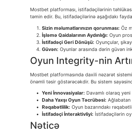
Mostbet platforması, istifadəçilərinin təhlükəsi
təmin edir. Bu, istifadəçilərinə aşağıdakı fayda
Sizin məlumatlarınızın qorunması:
Öz mə
İşləmə Qaidalarının Aydınlığı:
Oyun prose
İstifadəçi Geri Dönüşü:
Oyunçular, şikayə
Güvən:
Oyunlar arasında dərin güvən inkişa
Oyun Integrity-nin Art
Mostbet platformasında daxili nəzarət sistemi
önəmli təsir göstərəcəkdir. Bu sistem sayəsi
Yeni İnnovasiyalar:
Davamlı olaraq yeni e
Daha Yaxşı Oyun Təcrübəsi:
Ağlabatan v
Rəqabətlilik:
Oyun bazarındakı rəqabətlili
İstifadəçi İnteraktivliyi:
İstifadəçilərin o
Nəticə