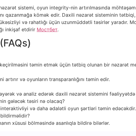
əzarət sistemi, oyun integrity-nin artırılmasında möhtəşəm b
ını qazanmağa kömək edir. Daxili nəzarət sisteminin tətbiqi, 
əsizliyi və rahatlığı üçün uzunmüddətli təsirlər yaradır. M
ı inkişaf etdirir
Мостбет
.
 (FAQs)
li keçirilməsini təmin etmək üçün tətbiq olunan bir nəzarət m
i artırır və oyunların transparanlığını təmin edir.
yərək və analiz edərək daxili nəzarət sistemini fəaliyyətdə 
min gələcək təsiri nə olacaq?
nteraktivliyi və daha ədalətli oyun şərtləri təmin edəcəkdir.
bildirməlidir?
manın xüsusi bölməsində asanlıqla bildirə bilərlər.