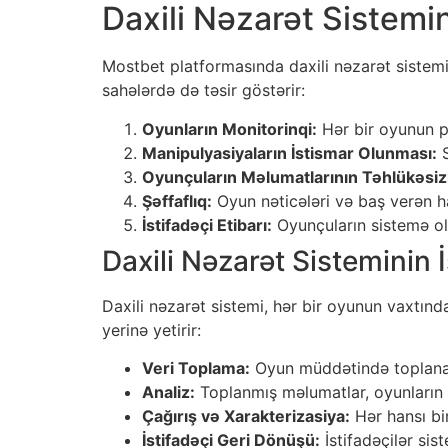
Daxili Nəzarət Sistemin
Mostbet platformasında daxili nəzarət sistemi
sahələrdə də təsir göstərir:
Oyunların Monitorinqi:
Hər bir oyunun pr
Manipulyasiyaların İstismar Olunması:
S
Oyunçuların Məlumatlarının Təhlükəsizl
Şəffaflıq:
Oyun nəticələri və baş verən ha
İstifadəçi Etibarı:
Oyunçuların sistemə olan
Daxili Nəzarət Sisteminin
Daxili nəzarət sistemi, hər bir oyunun vaxtınd
yerinə yetirir:
Veri Toplama:
Oyun müddətində toplanan 
Analiz:
Toplanmış məlumatlar, oyunların n
Çağırış və Xarakterizasiya:
Hər hansı bir
İstifadəçi Geri Dönüşü:
İstifadəçilər sis