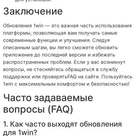
Заключение
Обновления 1win — это важная часть использования
платформы, позволяющая вам получать самые
современные функции и улучшения. Следуя
описанным шагам, вы легко сможете обновить
приложение до последней версии и избежать
распространенных проблем. Если у вас возникнут
вопросы, не стесняйтесь обращаться в службу
поддержки или проверятьFAQ на сайте. Пользуйтесь
1win с максимальным комфортом и безопасностью!
Часто задаваемые
вопросы (FAQ)
1. Как часто выходят обновления
для 1win?