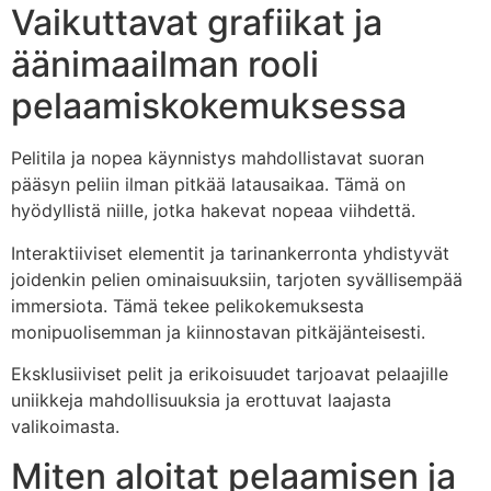
Vaikuttavat grafiikat ja
äänimaailman rooli
pelaamiskokemuksessa
Pelitila ja nopea käynnistys mahdollistavat suoran
pääsyn peliin ilman pitkää latausaikaa. Tämä on
hyödyllistä niille, jotka hakevat nopeaa viihdettä.
Interaktiiviset elementit ja tarinankerronta yhdistyvät
joidenkin pelien ominaisuuksiin, tarjoten syvällisempää
immersiota. Tämä tekee pelikokemuksesta
monipuolisemman ja kiinnostavan pitkäjänteisesti.
Eksklusiiviset pelit ja erikoisuudet tarjoavat pelaajille
uniikkeja mahdollisuuksia ja erottuvat laajasta
valikoimasta.
Miten aloitat pelaamisen ja