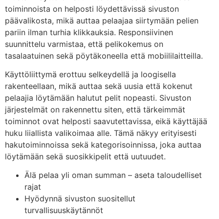
toiminnoista on helposti löydettävissä sivuston
päävalikosta, mikä auttaa pelaajaa siirtymään pelien
pariin ilman turhia klikkauksia. Responsiivinen
suunnittelu varmistaa, että pelikokemus on
tasalaatuinen sekä pöytäkoneella että mobiililaitteilla.
Käyttöliittymä erottuu selkeydellä ja loogisella
rakenteellaan, mikä auttaa sekä uusia että kokenut
pelaajia löytämään halutut pelit nopeasti. Sivuston
järjestelmät on rakennettu siten, että tärkeimmät
toiminnot ovat helposti saavutettavissa, eikä käyttäjää
huku liiallista valikoimaa alle. Tämä näkyy erityisesti
hakutoiminnoissa sekä kategorisoinnissa, joka auttaa
löytämään sekä suosikkipelit että uutuudet.
Älä pelaa yli oman summan – aseta taloudelliset
rajat
Hyödynnä sivuston suositellut
turvallisuuskäytännöt