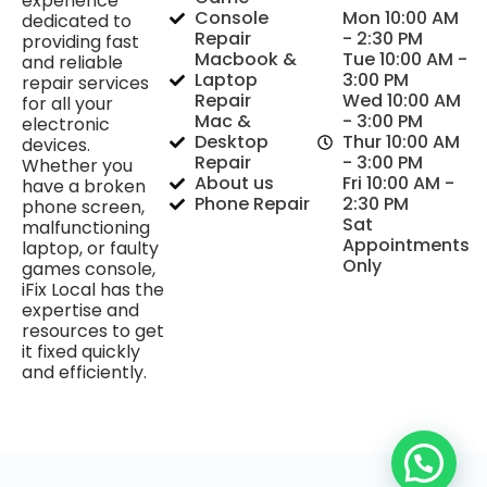
experience
Console
Mon 10:00 AM
dedicated to
Repair
- 2:30 PM
providing fast
Macbook &
Tue 10:00 AM -
and reliable
Laptop
3:00 PM
repair services
Repair
Wed 10:00 AM
for all your
Mac &
- 3:00 PM
electronic
Desktop
Thur 10:00 AM
devices.
Repair
- 3:00 PM
Whether you
About us
Fri 10:00 AM -
have a broken
Phone Repair
2:30 PM
phone screen,
Sat
malfunctioning
Appointments
laptop, or faulty
Only
games console,
iFix Local has the
expertise and
resources to get
it fixed quickly
and efficiently.