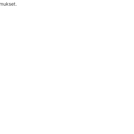
imukset.