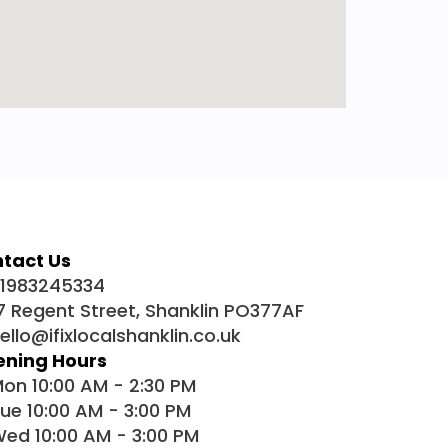
tact Us
1983245334
7 Regent Street, Shanklin PO377AF
ello@ifixlocalshanklin.co.uk
ning Hours
on 10:00 AM - 2:30 PM
ue 10:00 AM - 3:00 PM
ed 10:00 AM - 3:00 PM