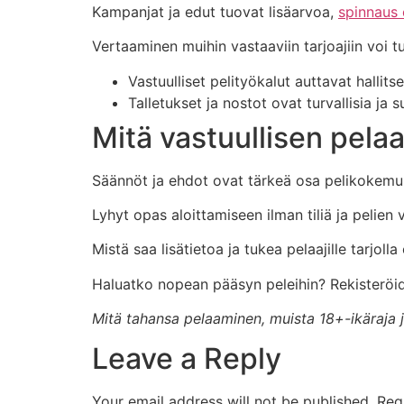
Kampanjat ja edut tuovat lisäarvoa,
spinnaus 
Vertaaminen muihin vastaaviin tarjoajiin voi t
Vastuulliset pelityökalut auttavat halli
Talletukset ja nostot ovat turvallisia ja s
Mitä vastuullisen pela
Säännöt ja ehdot ovat tärkeä osa pelikokemus
Lyhyt opas aloittamiseen ilman tiliä ja pelien 
Mistä saa lisätietoa ja tukea pelaajille tarjoll
Haluatko nopean pääsyn peleihin? Rekisteröidy
Mitä tahansa pelaaminen, muista 18+-ikäraja j
Leave a Reply
Your email address will not be published.
Req