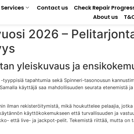
 Services
Contact us
Check Repair Progres
About us
T&
uosi 2026 – Pelitarjonta
yys
stan yleiskuvaus ja ensikokem
-tyyppisiä tapahtumia sekä Spinneri-tasonousun kannustimia.
 Samalla käyttäjä saa mahdollisuuden seurata etenemistä ja 
n ilman rekisteröitymistä, mikä houkuttelee pelaajia, jotka 
äytännön käyttökokemukseen että turvallisuuden ja vastuul
kko- että live- ja jackpot-pelit. Tekemistä riittää, mutta on