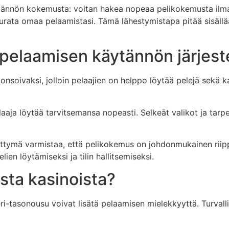
ännön kokemusta: voitan hakea nopeaa pelikokemusta ilman 
eurata omaa pelaamistasi. Tämä lähestymistapa pitää sisällää
elaamisen käytännön järjeste
sponsoivaksi, jolloin pelaajien on helppo löytää pelejä sekä
elaaja löytää tarvitsemansa nopeasti. Selkeät valikot ja ta
iittymä varmistaa, että pelikokemus on johdonmukainen riipp
lien löytämiseksi ja tilin hallitsemiseksi.
ista kasinoista?
neri-tasonousu voivat lisätä pelaamisen mielekkyyttä. Turval