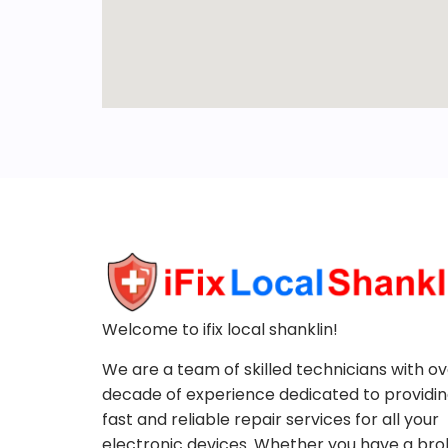
Welcome to ifix local shanklin!
We are a team of skilled technicians with ov
decade of experience dedicated to providi
fast and reliable repair services for all your
electronic devices. Whether you have a br