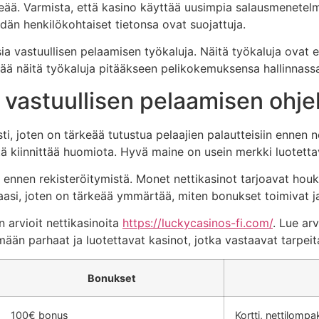
rkeää. Varmista, että kasino käyttää uusimpia salausmenetelm
eidän henkilökohtaiset tietonsa ovat suojattuja.
sia vastuullisen pelaamisen työkaluja. Näitä työkaluja ovat es
tää näitä työkaluja pitääkseen pelikokemuksensa hallinnass
 vastuullisen pelaamisen ohje
ti, joten on tärkeää tutustua pelaajien palautteisiin ennen
ytä kiinnittää huomiota. Hyvä maine on usein merkki luotetta
 ennen rekisteröitymistä. Monet nettikasinot tarjoavat houku
aasi, joten on tärkeää ymmärtää, miten bonukset toimivat ja m
n arvioit nettikasinoita
https://luckycasinos-fi.com/
. Lue ar
än parhaat ja luotettavat kasinot, jotka vastaavat tarpeita
Bonukset
100€ bonus
Kortti, nettilomp