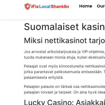
Home
Our
Suomalaiset kasin
Miksi nettikasinot tarj
Jos arvostat erikoistarjouksia ja VIP-ohjelmia,
tuoda mukanaan monia etuja, kuten eksklusiivi
Pelaajat ovat myös kiinnostuneita nettikasinoid
jotka parantavat pelikokemusta entisestään. Täm
pelaamisesta erityistä.
Pelaajien palaute on tärkeä osa nettikasinoid
pelaajien toiveet ja tarpeet. On aina hyvä id
Lucky Casino: Asiakka