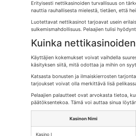
Erityisesti nettikasinoiden turvallisuus on tä
nauttia rauhallisesta mielestä, tietäen, että h
Luotettavat nettikasinot tarjoavat usein erilai
sulkemismahdollisuus. Pelaajien tulisi hyödyn
Kuinka nettikasinoiden
Käyttäjien kokemukset voivat vaihdella suures
käsityksen siitä, mitä odottaa ja mihin on sy
Katsasta bonusten ja ilmaiskierrosten tarjonta
tarjoukset voivat olla merkittävä lisä pelikass
Pelaajien palautteet ovat arvokasta tietoa, ku
päätöksentekoa. Tämä voi auttaa sinua löytämä
Kasinon Nimi
Kasino I