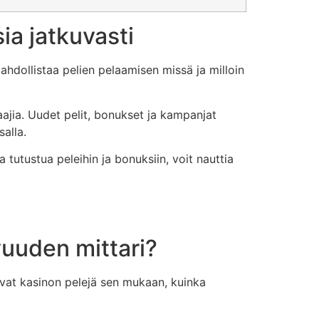
ia jatkuvasti
ahdollistaa pelien pelaamisen missä ja milloin
aajia. Uudet pelit, bonukset ja kampanjat
alla.
a tutustua peleihin ja bonuksiin, voit nauttia
vuuden mittari?
evat kasinon pelejä sen mukaan, kuinka