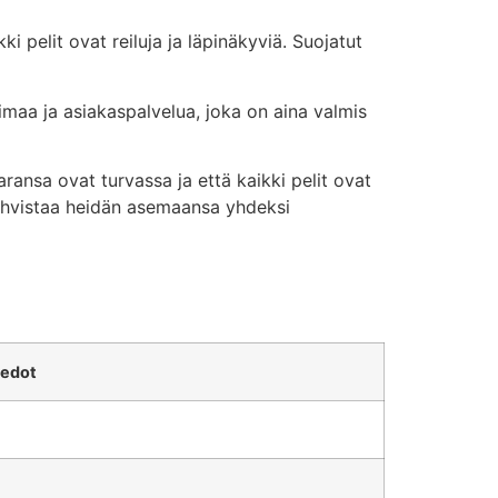
ki pelit ovat reiluja ja läpinäkyviä. Suojatut
imaa ja asiakaspalvelua, joka on aina valmis
aransa ovat turvassa ja että kaikki pelit ovat
vahvistaa heidän asemaansa yhdeksi
iedot